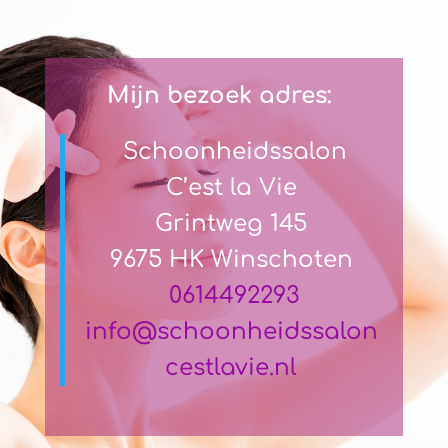
Mijn bezoek adres:
Schoonheidssalon
C’est la Vie
Grintweg 145
9675 HK Winschoten
0614492293
info@schoonheidssalon
cestlavie.nl