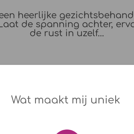
een heerlijke gezichtsbehand
Laat de spanning achter, erv
de rust in uzelf...
Wat maakt mij uniek