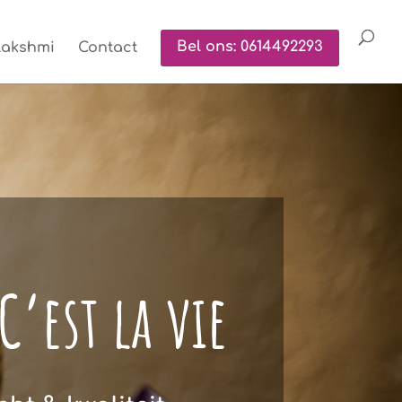
Lakshmi
Contact
Bel ons: 0614492293
’est la vie