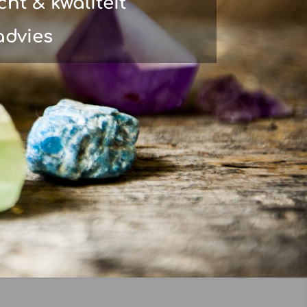
ht & kwaliteit
advies