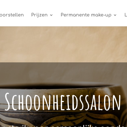
oorstellen
Prijzen
Permanente make-up
 Schoonheidssalon C