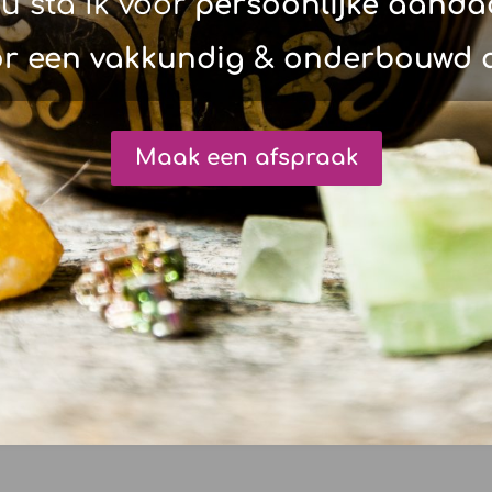
u sta ik voor
persoonlijke aandac
or een vakkundig & onderbouwd 
Maak een afspraak