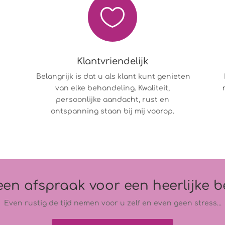

Klantvriendelijk
Belangrijk is dat u als klant kunt genieten
van elke behandeling. Kwaliteit,
persoonlijke aandacht, rust en
ontspanning staan bij mij voorop.
en afspraak voor een heerlijke 
Even rustig de tijd nemen voor u zelf en even geen stress...