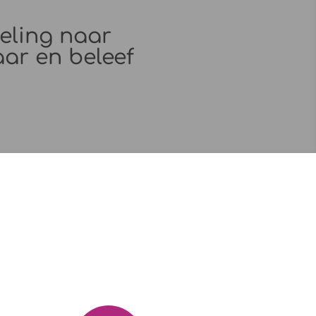
eling naar
aar en beleef