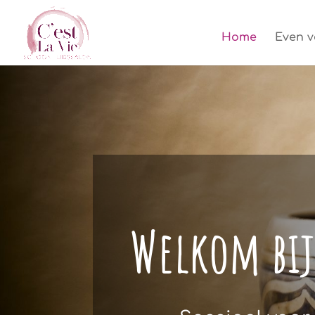
Home
Even v
Welkom bij